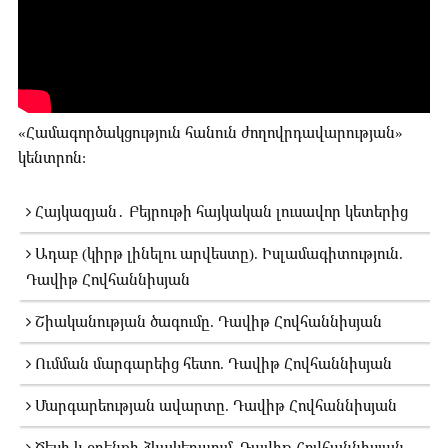
«Համագործակցություն հանուն ժողովրդավարության»
կենտրոն:
Հայկազյան․ Բեյրութի հայկական լուսավոր կետերից
Ադաբ (կիրթ լինելու արվեստը). Իսլամագիտություն.
Դավիթ Հովհաննիսյան
Շիականության ծագումը. Դավիթ Հովհաննիսյան
Ումման մարգարեից հետո. Դավիթ Հովհաննիսյան
Մարգարեության ավարտը. Դավիթ Հովհաննիսյան
Ծեսի և օրենքի ձևակերպում. Դավիթ Հովհաննիսյան