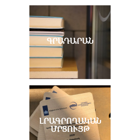
ԳՐԱԴԱՐԱՆ
ԼՐԱԳՐՈՂԱԿԱՆ
ՄՐՑՈՒՅԹ