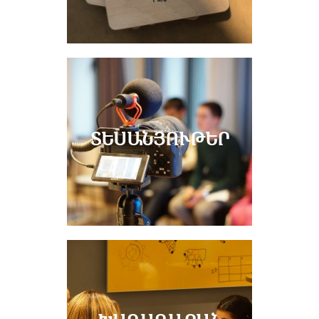
ՏԵՍԱՆՅՈՒԹԵՐ