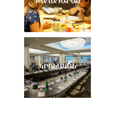
ԽԱՂԱԴԱՐԱՆ
ԿՐՈՆԱԿԱՆ