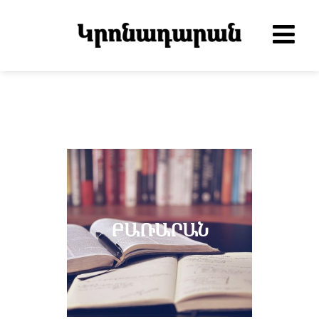
ԲԱՌԱՐԱՆ