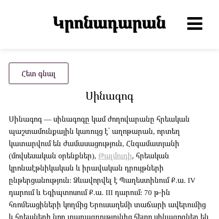
Հետ գնալ
Սինագոգ
Սինագոգ — սինագոգը կամ ժողովարանը հրեական
պաշտամունքային կառույց է՝ աղոթարան, որտեղ
կատարվում են ժամասացություն, Հնգամատյանի
(մովսեսական օրենքներ),
Թալմուդի
, հրեական
կրոնաէթնիկական և իրավական դրույթների
ընթերցանություն: Ձևավորվել է Պաղեստինում Ք.ա. IV
դարում և Եգիպտոսում Ք.ա. III դարում: 70 թ-ին
հռոմեացիների կողմից Երուսաղեմի տաճարի ավերումից
և հրեաների նոր տարագրությունից հետո սինագոգներ են