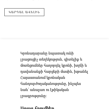
ԿԱՐԴԱԼ ԱՎԵԼԻՆ
Կրոնադարանը նպատակ ունի
լրացուցիչ տեղեկություն, գիտելիք և
մոտեցումներ հաղորդել կրոնի, խղճի և
դավանանքի հարցերի մասին, խթանել
Հայաստանում կրոնական
հանդուրժողականությունը, ինչպես
նաև՝ անաչառ ու էթիկական
լրագրությունը։
Արագ հղումներ