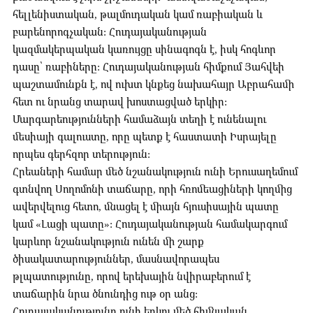
հելլենիստական, թալմուդական կամ ռաբիական և
բարենորոգչական: Հուդայականության
կազմակերպական կառույցը սինագոգն է, իսկ հոգևոր
դասը՝ ռաբիները: Հուդայականության հիմքում Յահվեի
պաշտամունքն է, ով ուխտ կնքեց նախահայր Աբրահամի
հետ ու նրանց տարավ խոստացված երկիր:
Մարգարեությունների համաձայն տեղի է ունենալու
մեսիայի գալուստը, որը պետք է հաստատի Իսրայելը
որպես գերհզոր տերություն:
Հրեաների համար մեծ նշանակություն ունի Երուսաղեմում
գտնվող Սողոմոնի տաճարը, որի հռոմեացիների կողմից
ավերվելուց հետո, մնացել է միայն հյուսիսային պատը
կամ «Լացի պատը»: Հուդայականության համակարգում
կարևոր նշանակություն ունեն մի շարք
ծիսակատարություններ, մասնավորապես
թլպատությունը, որով երեխային նվիրաբերում է
տաճարին նրա ծնունդից ութ օր անց:
Հուդայականությունը ունի երկու մեծ հիմնական