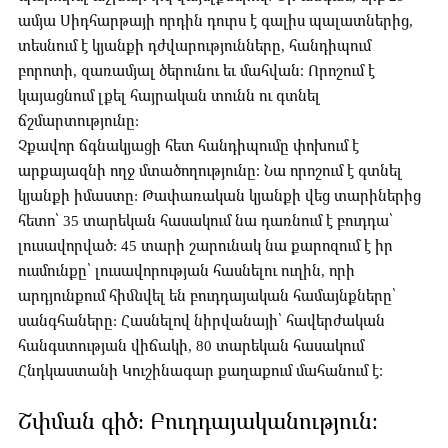
ամյա Սիդհարթայի որդին դուրս է գալիս պալատներից,
տեսնում է կյանքի դժվարությունները, հանդիպում
բորոտի, զառամյալ ծերունու եւ մահվան։ Որոշում է
կայացնում լքել հայրական տունն ու գտնել
ճշմարտությունը:
Չքավոր ճգնակյացի հետ հանդիպումը փոխում է
արքայազնի ողջ մտածողությունը։ Նա որոշում է գտնել
կյանքի իմաստը: Թափառական կյանքի վեց տարիներից
հետո՝ 35 տարեկան հասակում նա դառնում է բուդդա՝
լուսավորված: 45 տարի շարունակ նա քարոզում է իր
ուսմունքը՝ լուսավորության հասնելու ուղին, որի
արդյունքում հիմնվել են բուդդայական համայնքները՝
սանգհաները: Հասնելով նիրվանայի՝ հավերժական
հանգստության վիճակի, 80 տարեկան հասակում
Հնդկաստանի Կուշինագար քաղաքում մահանում է։
Շփման գիծ: Բուդդայականություն։