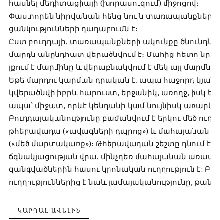
հասնել մեդիտացիայի (խորասուզում) միջոցով։
Փաստորեն նիրվանան հենց նույն տառապանքների,
ցանկությունների դադարումն է։
Ըստ բուդդայի, տառապանքների ակունքը ծնունդն է,
մարդն անընդհատ վերածնվում է։ Մահից հետո նրա
լքում է մարմինը և վերաբնակվում է մեկ այլ մարմնի 
Եթե մարդու կարման դրական է, ապա հաջորդ կյանք
կվերածնվի իբրև հարուստ, երջանիկ, առողջ, իսկ ե
ապա՝ միջատ, որևէ կենդանի կամ նույնիսկ առարկա
Բուդդայականությունը բաժանվում է երկու մեծ ուղղո
թհերավադա («ավագների դպրոց») և մահայանան
(«մեծ մարտակառք»)։ Թհերավադան շեշտը դնում է
ճգնակյացության վրա, մինչդեռ մահայանան առավել 
զանգվածներին հասու կրոնական ուղղություն է: Բո
ուղղություններից է նաև լամայականությունը, թանթր
ԿԱՐԴԱԼ ԱՎԵԼԻՆ