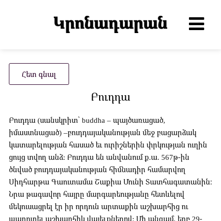
Հետ գնալ
Բուդդա
Բուդդա (սանսկրիտ՝ buddha – պայծառացած,
իմաստնացած) –բուդդայականության մեջ բացարձակ
կատարելության հասած եւ ուրիշներին փրկության ուղին
ցույց տվող անձ: Բուդդա են անվանում ք.ա. 567թ-ին
ծնված բուդդայականության հիմնադիր համարվող
Սիդհարթա Գաուտամա Շաքիա Մունի Տատհագատանին։
Նրա թագավոր հայրը մարգարեությանը հետևելով
մեկուսացրել էր իր որդուն արտաքին աշխարհից ու
պարուրել աշխարհիկ վայելքներով: Մի անգամ, երբ 29-