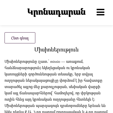
Հետ գնալ
Միսիոներություն
Միսիոներությունը (լատ.՝ missio — առաքում,
հանձնարարություն) եկեղեցական ու կրոնական
կառույցների գործունեության տեսակը, երբ տվյալ
ուղղության ներակայացուցիչը փորձում է իր հավատքը
տարածել այլոց մեջ քարոզչության, սեփական վարքի
կամ այլ ճանապարհներով՝ համոզելով, որ փրկության
ուղին հենց այդ կրոնական ուղղությանը հետևելն է:
Միսիոներության պարզագույն դրսևորումները երևան են
եկել դեռևս Ք.Ա. 3-րդ դարում բուդդայական և 4-րդ դարում