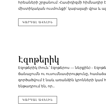
հրեաների շրջանում: Հասիդիզմի հիմնադիր է 
միստիկական ուսմունքի՝ կաբալայի վրա և աչ
ԿԱՐԴԱԼ ԱՎԵԼԻՆ
Էզոթերիկ
Էզոթերիկ (հուն.՝ էզոթերոս — ներքին) – 
ճանաչումն ու ուսումնասիրությունը, համա
գործածվում է նաև առանձին կրոնների կամ 
ենթադրում են, որ...
ԿԱՐԴԱԼ ԱՎԵԼԻՆ