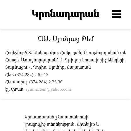
ՀԱԵ Սյունյաց Թեմ
Հոգեշնորհ Տ. Մակար վրդ. Հակոբյան, Առաջնորդական տե
Հասցե. Առաջնորդարան` Ս. Գրիգոր Լուսավորիչ եկեղեցի
Տաթևացու 7, Գորիս, Սյունիք, Հայաստան
Հեռ. (374 284) 2 59 13
Հեռատիպ. (374 284) 2 23 36
էլ. փոստ.
syuniactem@yahoo.com
Կրոնադարանը նպատակ ունի
լրացուցիչ տեղեկություն, գիտելիք և