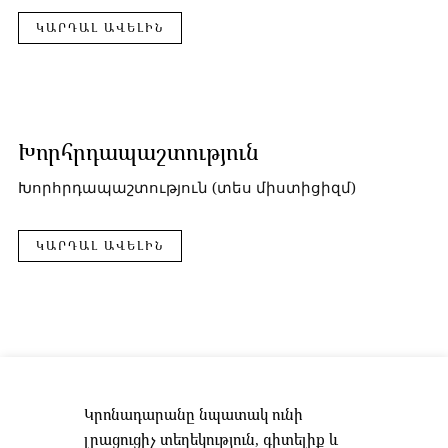
ԿԱՐԴԱԼ ԱՎԵԼԻՆ
Խորհրդապաշտություն
Խորհրդապաշտություն (տես միստիցիզմ)
ԿԱՐԴԱԼ ԱՎԵԼԻՆ
Կրոնադարանը նպատակ ունի
լրացուցիչ տեղեկություն, գիտելիք և