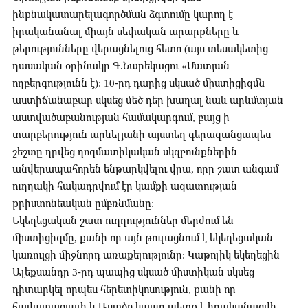
ինքնակատարելագործման ձգտումը կարող է
իրականանալ միայն սեփական արարքները և
թերությունները վերացնելուց հետո (այս տեսակետից
դասական օրինակը Գ.Նարեկացու «Մատյան
ողբերգությունն է): 10-րդ դարից սկսած միստիցիզմն
աստիճանաբար սկսեց մեծ դեր խաղալ նաև արևմտյան
աստվածաբանության համակարգում, բայց ի
տարբերություն արևելյանի այստեղ գերազանցապես
շեշտը դրվեց դոգմատիկական սկզբունքներին
անվերապահորեն ենթարկվելու վրա, որը շատ անգամ
ուղղակի հակադրվում էր կամքի ազատության
քրիստոնեական ըմբռնմանը:
Եկեղեցական շատ ուղղություններ մերժում են
միստիցիզմը, քանի որ այն թուլացնում է եկեղեցական
կառույցի միջնորդ առաքելությունը: Կաթոլիկ եկեղեցին
Ալեքսանդր 3-րդ պապից սկսած միստիկան սկսեց
դիտարկել որպես հերետիկոսություն, քանի որ
հավատացյալի և Աստծո կապը պետք է իրականացվի