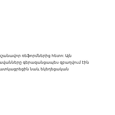
 նշանավոր ռեֆորմներից հետո: Այն
դավանները գերազանցապես զբաղվում էին
հատկացրեցին նաև եկեղեցական