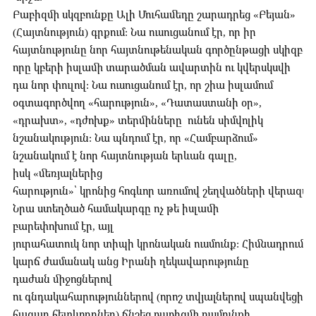
Բաբիզմի սկզբունքը Ալի Մուհամեդը շարադրեց «Բեյան»
(Հայտնություն) գրքում: Նա ուսուցանում էր, որ իր
հայտնությունը նոր հայտնութենական գործընթացի սկիզբն է
որը կբերի իսլամի տարածման ավարտին ու կվերսկսվի
դա նոր փուլով: Նա ուսուցանում էր, որ շիա իսլամում
օգտագործվող «հարություն», «Դատաստանի օր»,
«դրախտ», «դժոխք» տերմինները ունեն սիմվոլիկ
նշանակություն: Նա պնդում էր, որ «Համբարձում»
նշանակում է նոր հայտնության երևան գալը,
իսկ «մեռյալներից
հարություն»՝ կրոնից հոգևոր առումով շեղվածների վերազա
Նրա ստեղծած համակարգը ոչ թե իսլամի
բարեփոխում էր, այլ
յուրահատուկ նոր տիպի կրոնական ուսմունք: Հիմնադրումից
կարճ ժամանակ անց Իրանի ղեկավարությունը
դաժան միջոցներով
ու գնդակահարություններով (որոշ տվյալներով սպանվեցին 
հազար հետևորդներ) ճնշեց բաբիզմի ուսմունքի